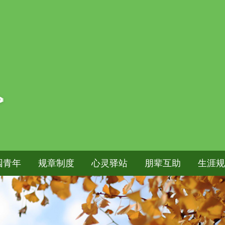
园青年
规章制度
心灵驿站
朋辈互助
生涯